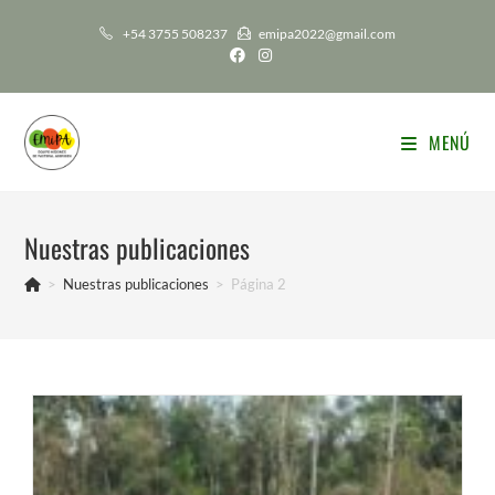
Ir
+54 3755 508237
emipa2022@gmail.com
al
contenido
MENÚ
Nuestras publicaciones
>
Nuestras publicaciones
>
Página 2