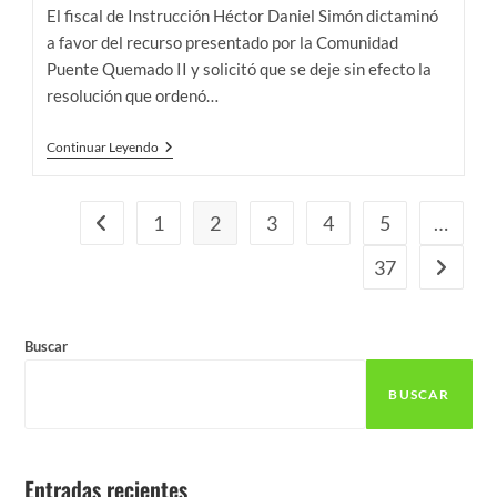
la
la
El fiscal de Instrucción Héctor Daniel Simón dictaminó
entrada:
entrada:
a favor del recurso presentado por la Comunidad
Puente Quemado II y solicitó que se deje sin efecto la
resolución que ordenó…
El
Continuar Leyendo
Fiscal
Dictaminó
Dejar
Sin
1
2
3
4
5
…
Ir a la página anterior
Efecto
El
37
Ir a la p
Desalojo
De
Puente
Quemado
II
Buscar
BUSCAR
Entradas recientes