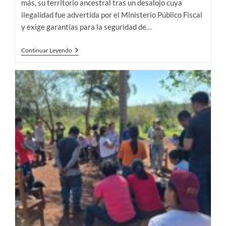
más, su territorio ancestral tras un desalojo cuya
ilegalidad fue advertida por el Ministerio Público Fiscal
y exige garantías para la seguridad de…
Puente
Continuar Leyendo
Quemado
II
Recupera
Su
Territorio
Pacíficamente