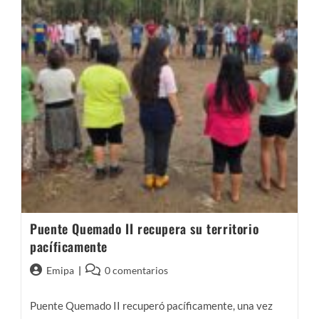
Puente Quemado II recupera su territorio
pacíficamente
Autor
Comentarios
Emipa
0 comentarios
de
de
la
la
Puente Quemado II recuperó pacíficamente, una vez
entrada:
entrada: