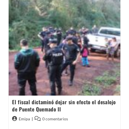
Una
Consulta
Previa
El fiscal dictaminó dejar sin efecto el desalojo
de Puente Quemado II
Autor
Comentarios
Emipa
0 comentarios
de
de