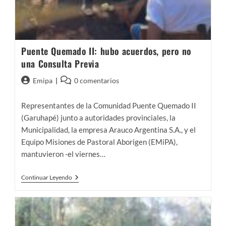
Puente Quemado II: hubo acuerdos, pero no
una Consulta Previa
Autor
Comentarios
Emipa
0 comentarios
de
de
la
la
Representantes de la Comunidad Puente Quemado II
entrada:
entrada:
(Garuhapé) junto a autoridades provinciales, la
Municipalidad, la empresa Arauco Argentina S.A., y el
Equipo Misiones de Pastoral Aborigen (EMiPA),
mantuvieron -el viernes…
Puente
Continuar Leyendo
Quemado
II:
Hubo
Acuerdos,
Pero
No