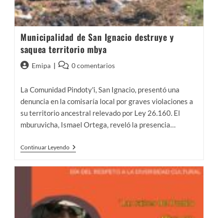
Municipalidad de San Ignacio destruye y
saquea territorio mbya
Autor
Comentarios
Emipa
0 comentarios
de
de
la
la
La Comunidad Pindoty'i, San Ignacio, presentó una
entrada:
entrada:
denuncia en la comisaría local por graves violaciones a
su territorio ancestral relevado por Ley 26.160. El
mburuvicha, Ismael Ortega, reveló la presencia…
Municipalidad
Continuar Leyendo
De
San
Ignacio
Destruye
Y
Saquea
Territorio
Mbya