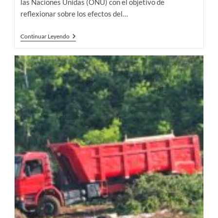
las Naciones Unidas (ONU) con el objetivo de
reflexionar sobre los efectos del…
Cambio
Continuar Leyendo
Climático
Y
Pérdida
De
Biodiversidad