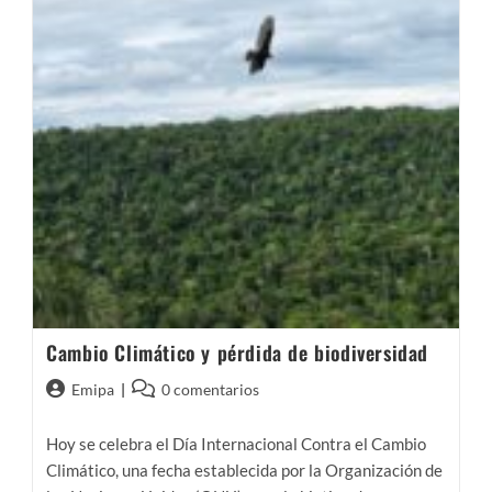
Cambio Climático y pérdida de biodiversidad
Autor
Comentarios
Emipa
0 comentarios
de
de
la
la
Hoy se celebra el Día Internacional Contra el Cambio
entrada:
entrada:
Climático, una fecha establecida por la Organización de