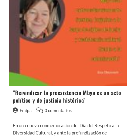
“Reivindicar la preexistencia Mbya es un acto
político y de justicia histórica”
Autor
Comentarios
Emipa
0 comentarios
de
de
la
la
En una nueva conmemoración del Día del Respeto a la
entrada:
entrada:
Diversidad Cultural, y ante la profundización de