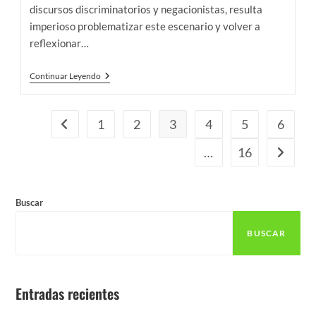
discursos discriminatorios y negacionistas, resulta
imperioso problematizar este escenario y volver a
reflexionar…
“Reivindicar
Continuar Leyendo
La
Preexistencia
Mbya
Es
1
2
3
4
5
6
Ir a la página anterior
Un
Acto
…
16
Ir a la p
Político
Y
De
Justicia
Histórica”
Buscar
BUSCAR
Entradas recientes