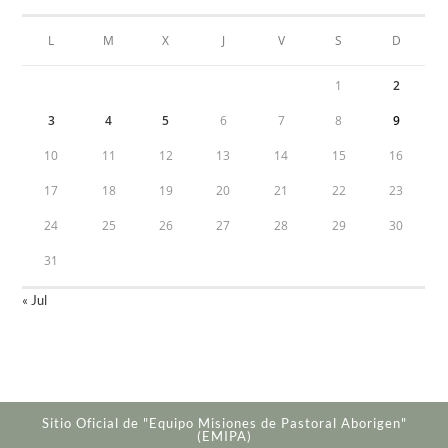
L
M
X
J
V
S
D
1
2
3
4
5
6
7
8
9
10
11
12
13
14
15
16
17
18
19
20
21
22
23
24
25
26
27
28
29
30
31
« Jul
Sitio Oficial de "Equipo Misiones de Pastoral Aborigen"
(EMIPA)