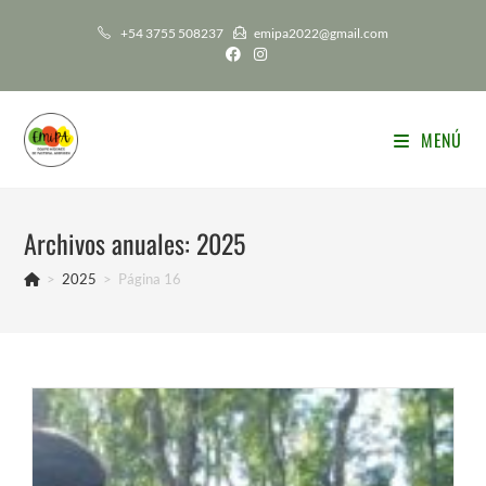
Ir
+54 3755 508237
emipa2022@gmail.com
al
contenido
MENÚ
Archivos anuales: 2025
>
2025
>
Página 16