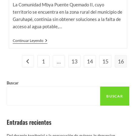
la
la
La Comunidad Mbya Puente Quemado II, cuyo
entrada:
entrada:
territorio se encuentra en la zona rural del municipio de
Garuhapé, continúa sin obtener soluciones a la falta de
acceso al agua potable,…
Insólito
Continuar Leyendo
Condicionamiento
A
Una
Comunidad
1
…
13
14
15
16
Ir a la página anterior
Mbya:
“si
Quieren
Agua
Buscar
Potable
Tienen
Que
BUSCAR
Irse”.
Entradas recientes
Del despojo territorial a la persecución de quienes lo denuncian