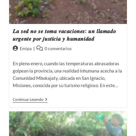
𝑳𝒂 𝒔𝒆𝒅 𝒏𝒐 𝒔𝒆 𝒕𝒐𝒎𝒂 𝒗𝒂𝒄𝒂𝒄𝒊𝒐𝒏𝒆𝒔: 𝒖𝒏 𝒍𝒍𝒂𝒎𝒂𝒅𝒐
𝒖𝒓𝒈𝒆𝒏𝒕𝒆 𝒑𝒐𝒓 𝒋𝒖𝒔𝒕𝒊𝒄𝒊𝒂 𝒚 𝒉𝒖𝒎𝒂𝒏𝒊𝒅𝒂𝒅
Autor
Comentarios
Emipa
0 comentarios
de
de
la
la
En pleno enero, cuando las temperaturas abrasadoras
entrada:
entrada:
golpean la provincia, una realidad inhumana acecha a la
Comunidad Mbokajaty, ubicada en San Ignacio,
Misiones, conocida por su turismo religioso. En este…
𝑳𝒂
Continuar Leyendo
𝒔𝒆𝒅
𝒏𝒐
𝒔𝒆
𝒕𝒐𝒎𝒂
𝒗𝒂𝒄𝒂𝒄𝒊𝒐𝒏𝒆𝒔:
𝒖𝒏
𝒍𝒍𝒂𝒎𝒂𝒅𝒐