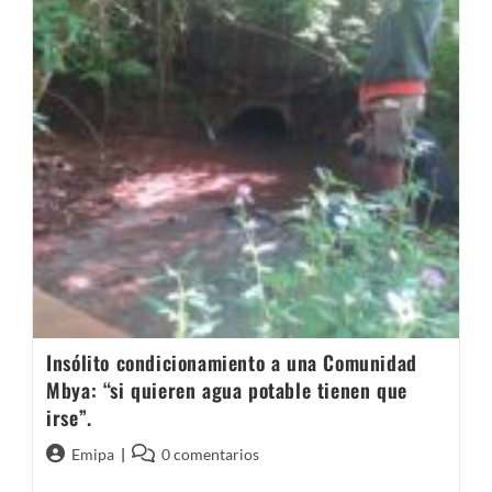
𝒖𝒓𝒈𝒆𝒏𝒕𝒆
𝒑𝒐𝒓
𝒋𝒖𝒔𝒕𝒊𝒄𝒊𝒂
𝒚
𝒉𝒖𝒎𝒂𝒏𝒊𝒅𝒂𝒅
Insólito condicionamiento a una Comunidad
Mbya: “si quieren agua potable tienen que
irse”.
Autor
Comentarios
Emipa
0 comentarios
de
de