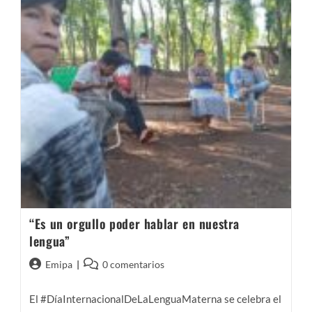
“Es un orgullo poder hablar en nuestra
lengua”
Autor
Comentarios
Emipa
0 comentarios
de
de
la
la
El #DíaInternacionalDeLaLenguaMaterna se celebra el
entrada:
entrada: