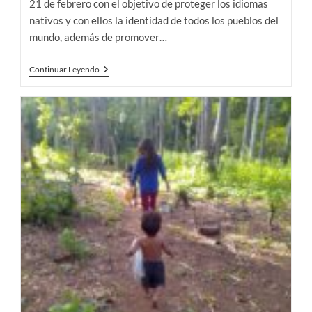
21 de febrero con el objetivo de proteger los idiomas
nativos y con ellos la identidad de todos los pueblos del
mundo, además de promover…
“Es
Continuar Leyendo
Un
Orgullo
Poder
Hablar
En
Nuestra
Lengua”