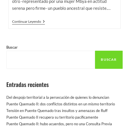
otro -representado por una mujer Mbya en actitud
serena pero firme- un pueblo ancestral que resiste.…
Frente
Continuar Leyendo
A
La
Desidia,
La
Resistencia
Buscar
Mbya
BUSCAR
Entradas recientes
Del despojo territorial a la persecución de quienes lo denuncian
Puente Quemado II: dos conflictos distintos en un mismo territorio
Tensión en Puente Quemado tras insultos y amenazas de Ruff
Puente Quemado II recupera su territorio pacíficamente
Puente Quemado II: hubo acuerdos, pero no una Consulta Previa