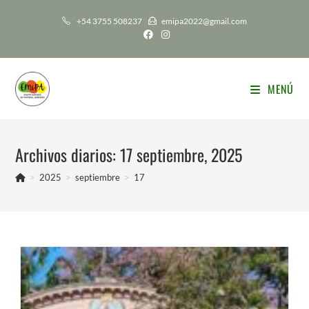
Ir
+54 3755 508237
emipa2022@gmail.com
al
contenido
MENÚ
Archivos diarios: 17 septiembre, 2025
>
2025
>
septiembre
>
17