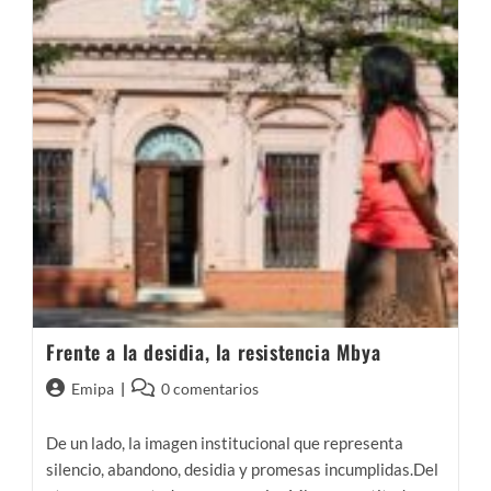
Frente a la desidia, la resistencia Mbya
Autor
Comentarios
Emipa
0 comentarios
de
de
la
la
De un lado, la imagen institucional que representa
entrada:
entrada:
silencio, abandono, desidia y promesas incumplidas.Del