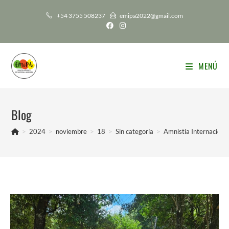
Ir
+54 3755 508237
emipa2022@gmail.com
al
contenido
MENÚ
Blog
>
2024
>
noviembre
>
18
>
Sin categoría
>
Amnistía Internaciona