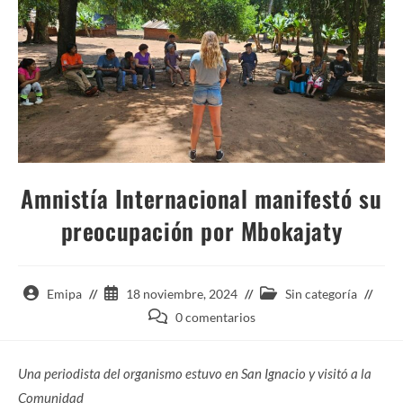
Amnistía Internacional manifestó su
preocupación por Mbokajaty
Autor
Entrada
Categoría
Emipa
18 noviembre, 2024
Sin categoría
de
publicada:
de
Comentarios
0 comentarios
la
la
de
entrada:
entrada:
la
Una periodista del organismo estuvo en San Ignacio y visitó a la
entrada:
Comunidad