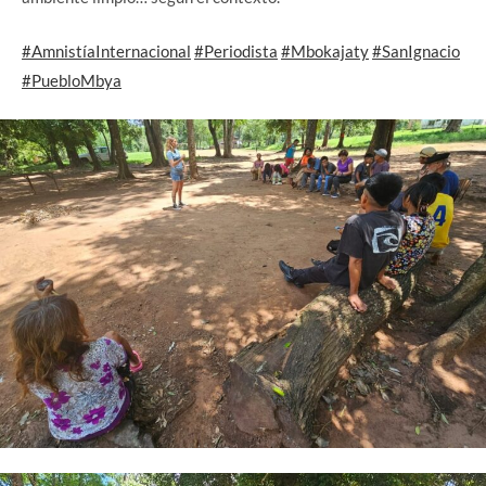
#AmnistíaInternacional
#Periodista
#Mbokajaty
#SanIgnacio
#PuebloMbya