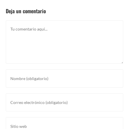
Deja un comentario
Comentario
Introducí
tu
nombre
o
Introducí
nombre
tu
de
dirección
usuario
de
Introducí
para
correo
la