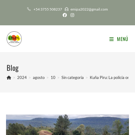
Ir
+54 3755 508237
emipa2022@gmail.com
al
contenido
MENÚ
Blog
>
2024
>
agosto
>
10
>
Sin categoría
>
Kuña Piru: La policía orde