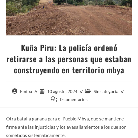
Kuña Piru: La policía ordenó
retirarse a las personas que estaban
construyendo en territorio mbya
Autor
Entrada
Categoría
Emipa
10 agosto, 2024
Sin categoría
de
publicada:
de
Comentarios
0 comentarios
la
la
de
entrada:
entrada:
la
Otra batalla ganada para el Pueblo Mbya, que se mantiene
entrada:
firme ante las injusticias y los avasallamientos a los que son
sometidos sistemáticamente.