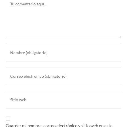
Introducí
tu
nombre
o
Introducí
nombre
tu
de
dirección
usuario
de
Introducí
para
correo
la
comentar
electrónico
URL
para
de
comentar
tu
Guardar mi nombre, correo electrónico y sitio web en este