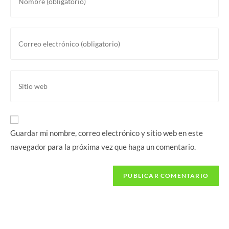
tu
nombre
o
Introducí
nombre
tu
de
dirección
usuario
de
Introducí
para
correo
la
comentar
electrónico
URL
para
de
comentar
tu
Guardar mi nombre, correo electrónico y sitio web en este
sitio
navegador para la próxima vez que haga un comentario.
web
(opcional)