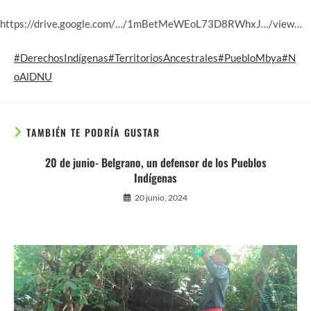
https://drive.google.com/…/1mBetMeWEoL73D8RWhxJ…/view…
#DerechosIndígenas
#TerritoriosAncestrales
#PuebloMbya
#N
oAlDNU
TAMBIÉN TE PODRÍA GUSTAR
20 de junio- Belgrano, un defensor de los Pueblos
Indígenas
20 junio, 2024