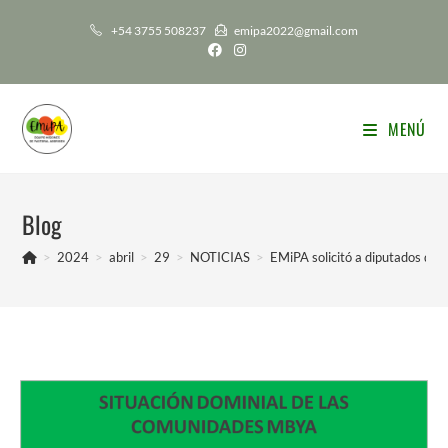
Ir
+54 3755 508237
emipa2022@gmail.com
al
contenido
MENÚ
Blog
>
2024
>
abril
>
29
>
NOTICIAS
>
EMiPA solicitó a diputados qu