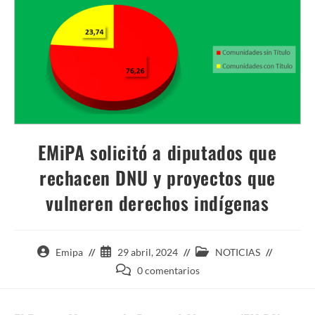
EMiPA solicitó a diputados que
rechacen DNU y proyectos que
vulneren derechos indígenas
Autor
Entrada
Categoría
Emipa
29 abril, 2024
NOTICIAS
de
publicada:
de
Comentarios
0 comentarios
la
la
de
entrada:
entrada:
la
entrada: