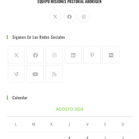
EQUIPO MISIONES PASTORAL ABORIGEN
Siganos En Las Redes Sociales
Calendar
AGOSTO 2024
L
M
X
J
V
S
D
1
2
3
4