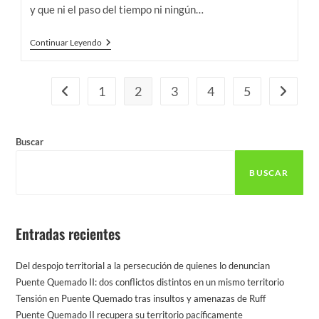
y que ni el paso del tiempo ni ningún…
“Fue
Continuar Leyendo
Un
Momento
Histórico,
Lloramos
1
2
3
4
5
Ir a la página anterior
Ir a la p
Todos”
Buscar
BUSCAR
Entradas recientes
Del despojo territorial a la persecución de quienes lo denuncian
Puente Quemado II: dos conflictos distintos en un mismo territorio
Tensión en Puente Quemado tras insultos y amenazas de Ruff
Puente Quemado II recupera su territorio pacíficamente