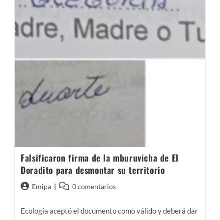
Falsificaron firma de la mburuvicha de El
Doradito para desmontar su territorio
Autor
Comentarios
Emipa
0 comentarios
de
de
la
la
Ecología aceptó el documento como válido y deberá dar
entrada:
entrada: