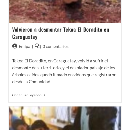
Volvieron a desmontar Tekoa El Doradito en
Caraguatay
Autor
Comentarios
Emipa
0 comentarios
de
de
la
la
Tekoa El Doradito, en Caraguatay, volvió a sufrir el
entrada:
entrada:
desmonte de su territorio, y el desolador paisaje de los
árboles caídos quedó filmado en videos que registraron
desde la Comunidad.…
Volvieron
Continuar Leyendo
A
Desmontar
Tekoa
El
Doradito
En
Caraguatay