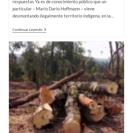
respuestas Ya es de conocimiento público que un
particular – Mario Darío Hoffmann – viene
desmontando ilegalmente territorio indígena, en la…
Falsificaron
Continuar Leyendo
Firma
De
La
Mburuvicha
De
El
Doradito
Para
Desmontar
Su
Territorio