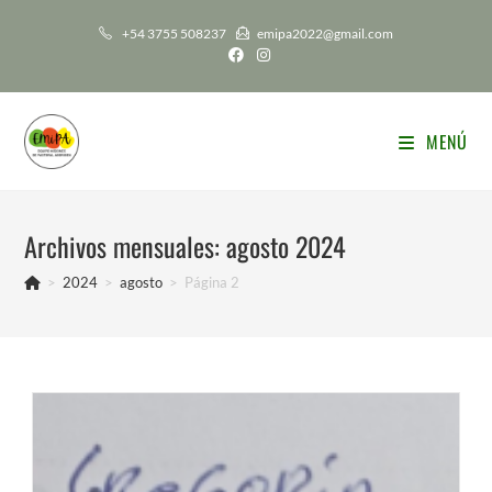
Ir
+54 3755 508237
emipa2022@gmail.com
al
contenido
MENÚ
Archivos mensuales: agosto 2024
>
2024
>
agosto
>
Página 2