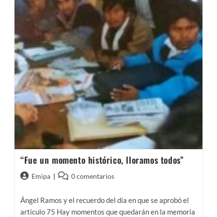
“Fue un momento histórico, lloramos todos”
Autor
Comentarios
Emipa
0 comentarios
de
de
la
la
Ángel Ramos y el recuerdo del día en que se aprobó el
entrada:
entrada:
artículo 75 Hay momentos que quedarán en la memoria